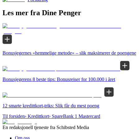
Les mer fra Dine Penger
Bonusjegernes «hemmelige metode» – slik maksimerer de poengene
Bonusjegerens 8 beste tips: Bonusreiser for 100.000 i året
12 smarte kredittkort-triks: Slik får du mest poeng
Til forsiden
›
Kredittkort
›
SpareBank 1 Mastercard
En redaksjonell tjeneste fra Schibsted Media
Om oss