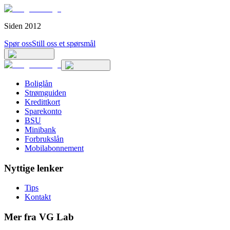
Siden 2012
Spør oss
Still oss et spørsmål
Boliglån
Strømguiden
Kredittkort
Sparekonto
BSU
Minibank
Forbrukslån
Mobilabonnement
Nyttige lenker
Tips
Kontakt
Mer fra VG Lab