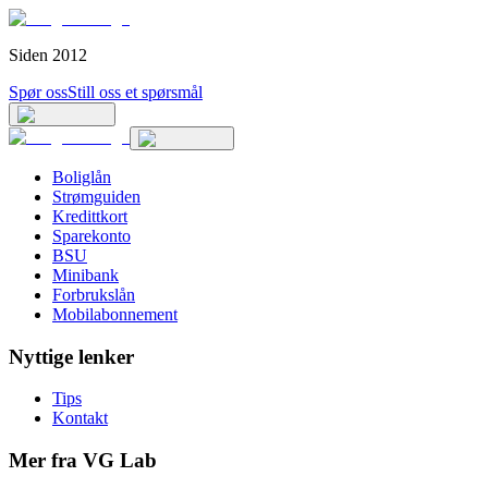
Siden 2012
Spør oss
Still oss et spørsmål
Boliglån
Strømguiden
Kredittkort
Sparekonto
BSU
Minibank
Forbrukslån
Mobilabonnement
Nyttige lenker
Tips
Kontakt
Mer fra VG Lab