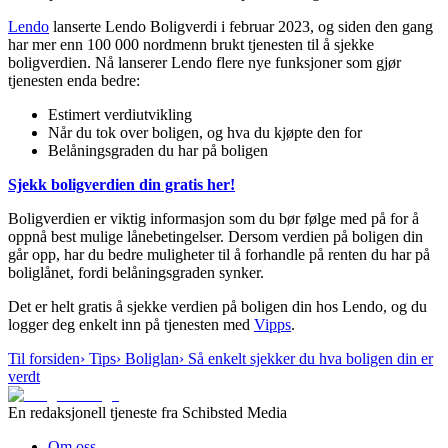
Lendo
lanserte Lendo Boligverdi i februar 2023, og siden den gang
har mer enn 100 000 nordmenn brukt tjenesten til å sjekke
boligverdien. Nå lanserer Lendo flere nye funksjoner som gjør
tjenesten enda bedre:
Estimert verdiutvikling
Når du tok over boligen, og hva du kjøpte den for
Belåningsgraden du har på boligen
Sjekk boligverdien din gratis her!
Boligverdien er viktig informasjon som du bør følge med på for å
oppnå best mulige lånebetingelser. Dersom verdien på boligen din
går opp, har du bedre muligheter til å forhandle på renten du har på
boliglånet, fordi belåningsgraden synker.
Det er helt gratis å sjekke verdien på boligen din hos Lendo, og du
logger deg enkelt inn på tjenesten med
Vipps
.
Til forsiden
›
Tips
›
Boliglan
›
Så enkelt sjekker du hva boligen din er
verdt
En redaksjonell tjeneste fra Schibsted Media
Om oss